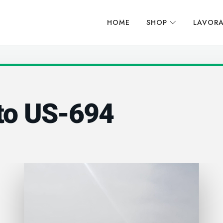
HOME
SHOP
LAVORA
to US-694