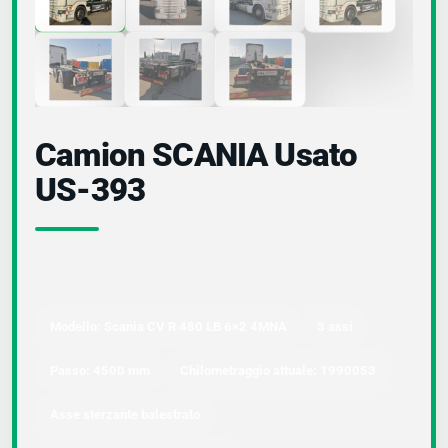
Camion SCANIA Usato
US-393
Modello: Scania CV R 480 LB 6×2 4MNA
3 assi
Passo: 4500 mm
Chilometraggio attuale: 1990053
Asse sterzante balestrato