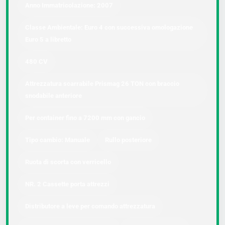
Anno Immatricolazione: 2007
Classe Ambientale: Euro 4 con successiva omologazione
Euro 5 a libretto
480 CV
Attrezzatura scarrabile Prismag 26 TON con braccio
snodabile anteriore
Per container fino a 7200 mm con gancio
Tipo cambio: Manuale
Rullo posteriore
Ruota di scorta con verricello
NR. 2 Cassette porta attrezzi
Distributore a leve per comando attrezzatura