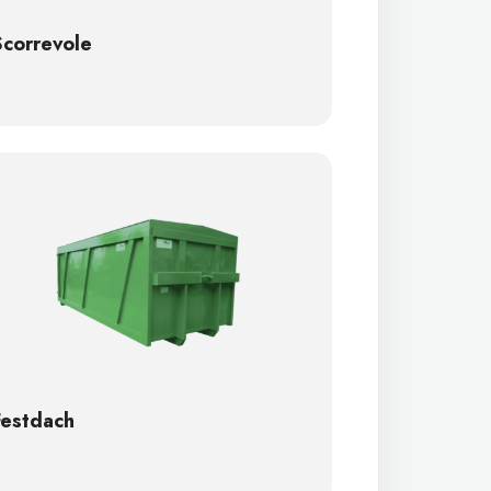
Scorrevole
Festdach